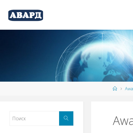
Awa
Aw